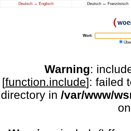
↔
↔
Deutsch
Englisch
Deutsch
Französisch
Wort:
Übe
Warning
: inclu
[
function.include
]: failed
directory in
/var/www/w
on