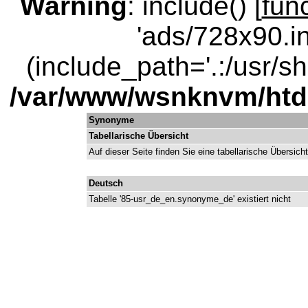
Warning
: include() [
fun
'ads/728x90.in
(include_path='.:/usr/sha
/var/www/wsnknvm/ht
Synonyme
Tabellarische Übersicht
Auf dieser Seite finden Sie eine tabellarische Übersic
Deutsch
Tabelle '85-usr_de_en.synonyme_de' existiert nicht