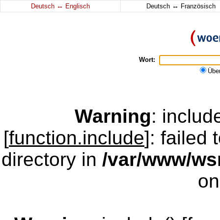
↔
↔
Deutsch
Englisch
Deutsch
Französisch
Wort:
Übe
Warning
: inclu
[
function.include
]: failed
directory in
/var/www/w
on