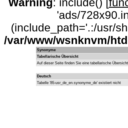
Warning
: include() [
fun
'ads/728x90.in
(include_path='.:/usr/sha
/var/www/wsnknvm/ht
Synonyme
Tabellarische Übersicht
Auf dieser Seite finden Sie eine tabellarische Übersic
Deutsch
Tabelle '85-usr_de_en.synonyme_de' existiert nicht