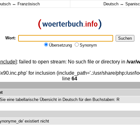
↔
↔
eutsch
Französisch
Deutsch
Spanisc
Wort:
Übersetzung
Synonym
include
]: failed to open stream: No such file or directory in
/var
x90.inc.php' for inclusion (include_path='.:/usr/share/php:/usr/loc
line
64
ht
 Sie eine tabellarische Übersicht in Deutsch für den Buchstaben: R
ynonyme_de' existiert nicht