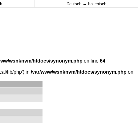
↔
h
Deutsch
Italienisch
/www/wsnknvm/htdocs/synonym.php
on line
64
al/lib/php') in
/var/www/wsnknvm/htdocs/synonym.php
on