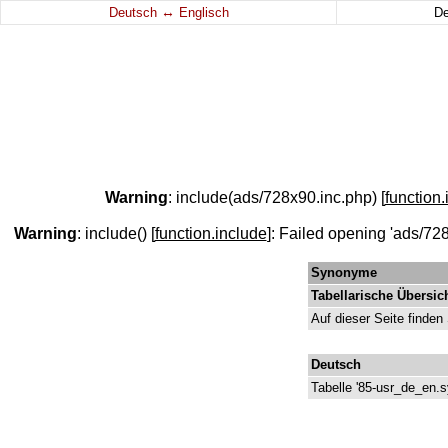
↔
Deutsch
Englisch
D
Warning
: include(ads/728x90.inc.php) [
function.
Warning
: include() [
function.include
]: Failed opening 'ads/728
Synonyme
Tabellarische Übersic
Auf dieser Seite finden
Deutsch
Tabelle '85-usr_de_en.s