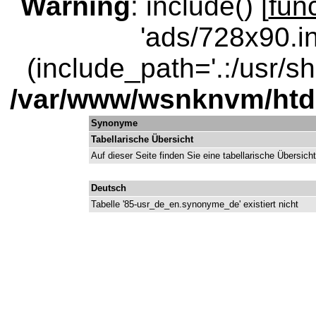
Warning
: include() [
fun
'ads/728x90.in
(include_path='.:/usr/sha
/var/www/wsnknvm/ht
Synonyme
Tabellarische Übersicht
Auf dieser Seite finden Sie eine tabellarische Übersic
Deutsch
Tabelle '85-usr_de_en.synonyme_de' existiert nicht