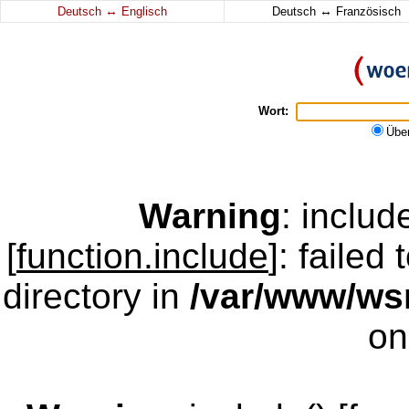
↔
↔
Deutsch
Englisch
Deutsch
Französisch
Wort:
Übe
Warning
: inclu
[
function.include
]: failed
directory in
/var/www/w
on