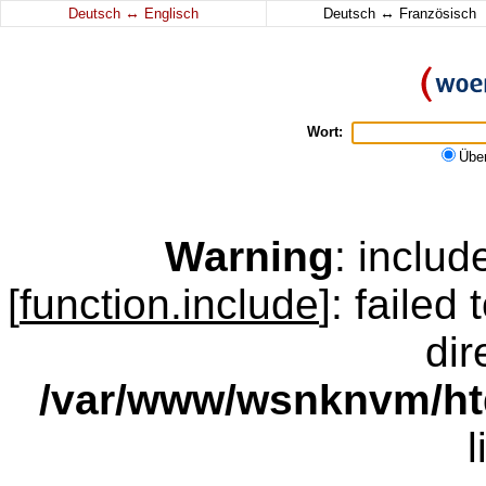
↔
↔
Deutsch
Englisch
Deutsch
Französisch
Wort:
Übe
Warning
: inclu
[
function.include
]: failed
dir
/var/www/wsnknvm/ht