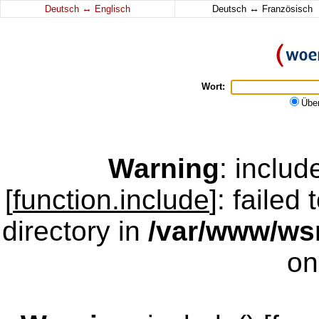
↔
↔
Deutsch
Englisch
Deutsch
Französisch
Wort:
Übe
Warning
: inclu
[
function.include
]: failed
directory in
/var/www/w
on