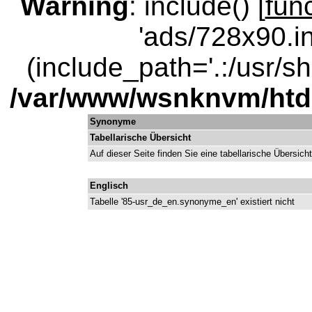
Warning
: include() [
fun
'ads/728x90.in
(include_path='.:/usr/sha
/var/www/wsnknvm/ht
Synonyme
Tabellarische Übersicht
Auf dieser Seite finden Sie eine tabellarische Übersich
Englisch
Tabelle '85-usr_de_en.synonyme_en' existiert nicht