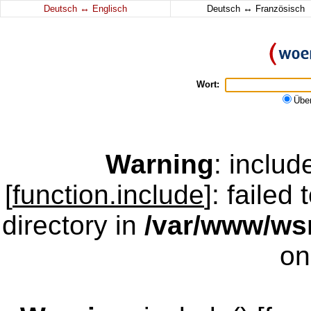
↔
↔
Deutsch
Englisch
Deutsch
Französisch
Wort:
Übe
Warning
: inclu
[
function.include
]: failed
directory in
/var/www/w
on