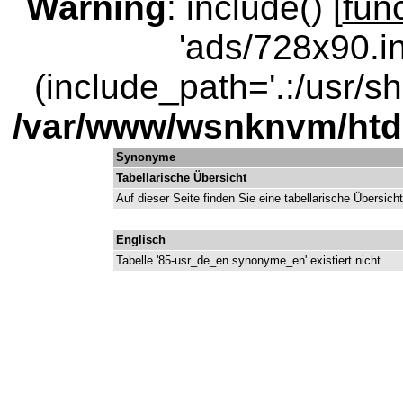
Warning
: include() [
fun
'ads/728x90.in
(include_path='.:/usr/sha
/var/www/wsnknvm/ht
Synonyme
Tabellarische Übersicht
Auf dieser Seite finden Sie eine tabellarische Übersich
Englisch
Tabelle '85-usr_de_en.synonyme_en' existiert nicht