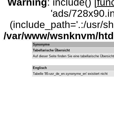
Warning
: include() [
fun
'ads/728x90.in
(include_path='.:/usr/sha
/var/www/wsnknvm/ht
Synonyme
Tabellarische Übersicht
Auf dieser Seite finden Sie eine tabellarische Übersich
Englisch
Tabelle '85-usr_de_en.synonyme_en' existiert nicht