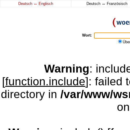
↔
↔
Deutsch
Englisch
Deutsch
Französisch
Wort:
Übe
Warning
: inclu
[
function.include
]: failed
directory in
/var/www/w
on