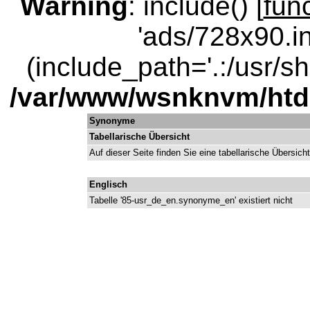
Warning
: include() [
fun
'ads/728x90.in
(include_path='.:/usr/sha
/var/www/wsnknvm/ht
Synonyme
Tabellarische Übersicht
Auf dieser Seite finden Sie eine tabellarische Übersich
Englisch
Tabelle '85-usr_de_en.synonyme_en' existiert nicht