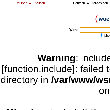
↔
↔
Deutsch
Englisch
Deutsch
Französisch
Wort:
Übe
Warning
: inclu
[
function.include
]: failed
directory in
/var/www/w
on