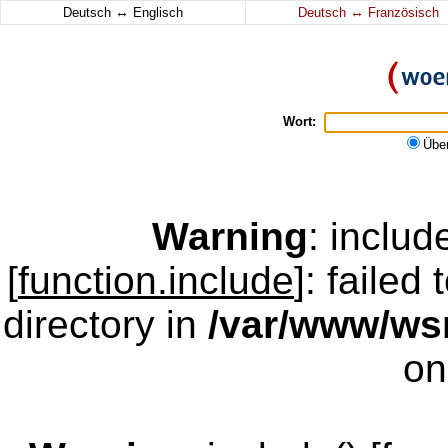
↔
↔
Deutsch
Englisch
Deutsch
Französisch
Wort:
Übe
Warning
: inclu
[
function.include
]: failed
directory in
/var/www/w
on