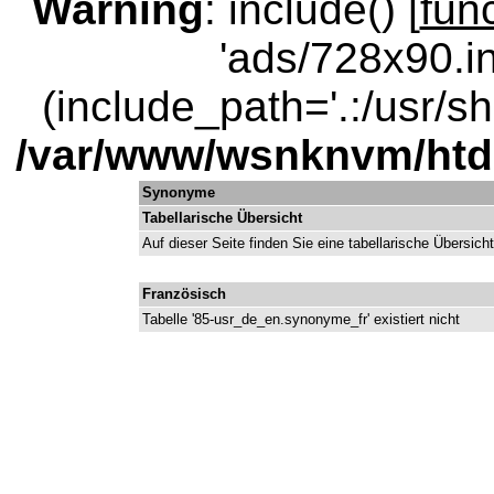
Warning
: include() [
fun
'ads/728x90.in
(include_path='.:/usr/sha
/var/www/wsnknvm/ht
Synonyme
Tabellarische Übersicht
Auf dieser Seite finden Sie eine tabellarische Übersic
Französisch
Tabelle '85-usr_de_en.synonyme_fr' existiert nicht