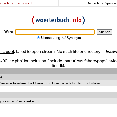
↔
↔
eutsch
Französisch
Deutsch
Spanisc
Wort:
Übersetzung
Synonym
include
]: failed to open stream: No such file or directory in
/var
x90.inc.php' for inclusion (include_path='.:/usr/share/php:/usr/loc
line
64
ht
 Sie eine tabellarische Übersicht in Französisch für den Buchstaben: F
ynonyme_fr' existiert nicht