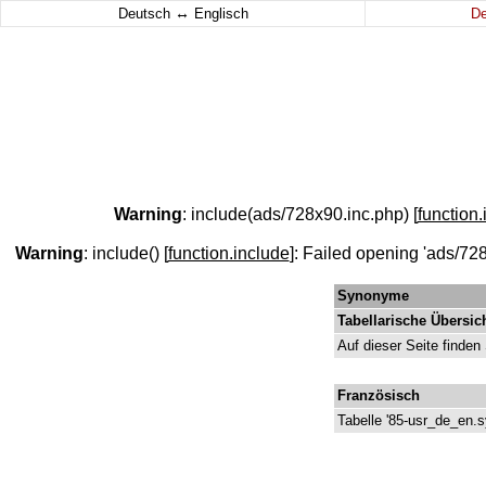
↔
Deutsch
Englisch
D
Warning
: include(ads/728x90.inc.php) [
function.
Warning
: include() [
function.include
]: Failed opening 'ads/728
Synonyme
Tabellarische Übersic
Auf dieser Seite finden
Französisch
Tabelle '85-usr_de_en.s