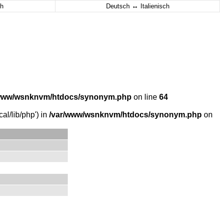
↔
h
Deutsch
Italienisch
/www/wsnknvm/htdocs/synonym.php
on line
64
al/lib/php') in
/var/www/wsnknvm/htdocs/synonym.php
on