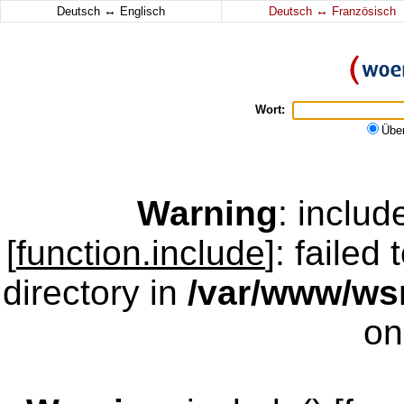
↔
↔
Deutsch
Englisch
Deutsch
Französisch
Wort:
Übe
Warning
: inclu
[
function.include
]: failed
directory in
/var/www/w
on