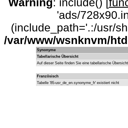
Warning
: include() [
fun
'ads/728x90.in
(include_path='.:/usr/sha
/var/www/wsnknvm/ht
Synonyme
Tabellarische Übersicht
Auf dieser Seite finden Sie eine tabellarische Übersic
Französisch
Tabelle '85-usr_de_en.synonyme_fr' existiert nicht