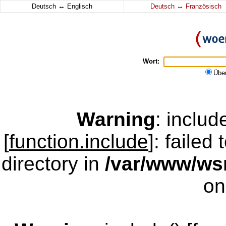
↔
↔
Deutsch
Englisch
Deutsch
Französisch
Wort:
Übe
Warning
: inclu
[
function.include
]: failed
directory in
/var/www/w
on