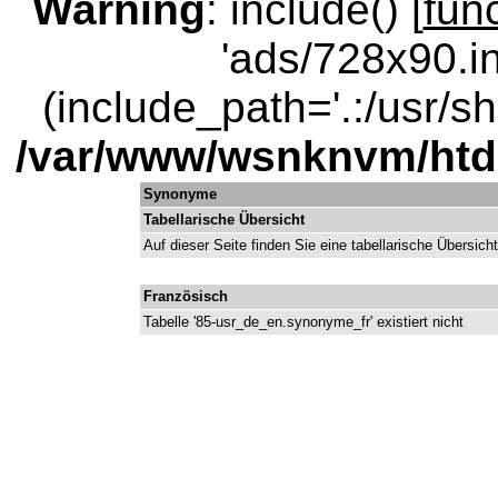
Warning
: include() [
fun
'ads/728x90.in
(include_path='.:/usr/sha
/var/www/wsnknvm/ht
Synonyme
Tabellarische Übersicht
Auf dieser Seite finden Sie eine tabellarische Übersic
Französisch
Tabelle '85-usr_de_en.synonyme_fr' existiert nicht