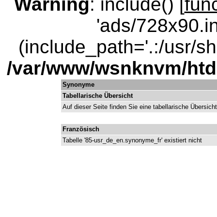
Warning
: include() [
fun
'ads/728x90.in
(include_path='.:/usr/sha
/var/www/wsnknvm/ht
Synonyme
Tabellarische Übersicht
Auf dieser Seite finden Sie eine tabellarische Übersic
Französisch
Tabelle '85-usr_de_en.synonyme_fr' existiert nicht