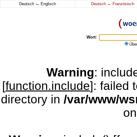
↔
↔
Deutsch
Englisch
Deutsch
Französisch
Wort:
Übe
Warning
: inclu
[
function.include
]: failed
directory in
/var/www/w
on