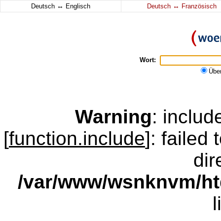
↔
↔
Deutsch
Englisch
Deutsch
Französisch
Wort:
Übe
Warning
: inclu
[
function.include
]: failed
dir
/var/www/wsnknvm/ht