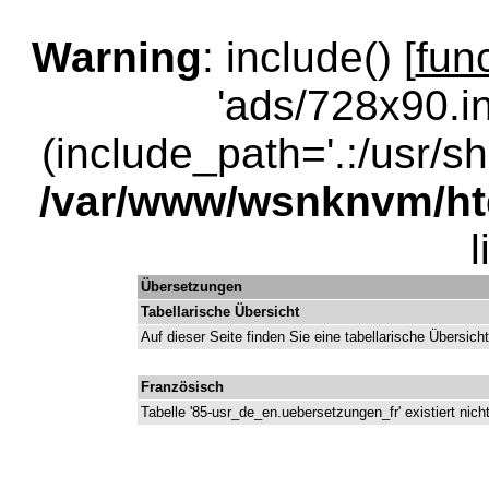
Warning
: include() [
fun
'ads/728x90.in
(include_path='.:/usr/sha
/var/www/wsnknvm/ht
Übersetzungen
Tabellarische Übersicht
Auf dieser Seite finden Sie eine tabellarische Übersic
Französisch
Tabelle '85-usr_de_en.uebersetzungen_fr' existiert nich