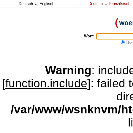
↔
↔
Deutsch
Englisch
Deutsch
Französisch
Wort:
Übe
Warning
: inclu
[
function.include
]: failed
dir
/var/www/wsnknvm/ht