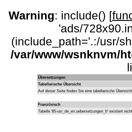
Warning
: include() [
fun
'ads/728x90.in
(include_path='.:/usr/sha
/var/www/wsnknvm/ht
Übersetzungen
Tabellarische Übersicht
Auf dieser Seite finden Sie eine tabellarische Übersic
Französisch
Tabelle '85-usr_de_en.uebersetzungen_fr' existiert nich