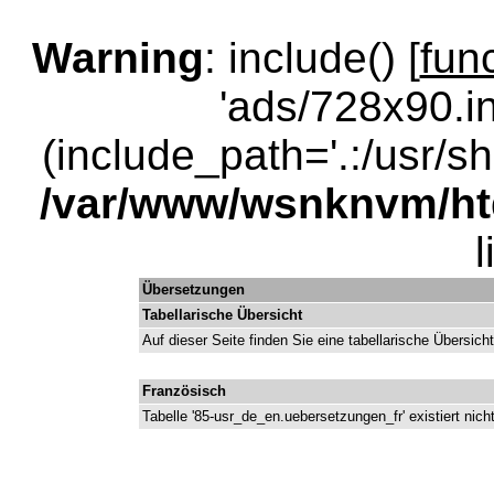
Warning
: include() [
fun
'ads/728x90.in
(include_path='.:/usr/sha
/var/www/wsnknvm/ht
Übersetzungen
Tabellarische Übersicht
Auf dieser Seite finden Sie eine tabellarische Übersic
Französisch
Tabelle '85-usr_de_en.uebersetzungen_fr' existiert nich