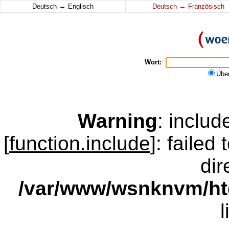
↔
↔
Deutsch
Englisch
Deutsch
Französisch
Wort:
Übe
Warning
: inclu
[
function.include
]: failed
dir
/var/www/wsnknvm/ht