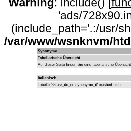
Warning
: include() [
fun
'ads/728x90.in
(include_path='.:/usr/sha
/var/www/wsnknvm/ht
Synonyme
Tabellarische Übersicht
Auf dieser Seite finden Sie eine tabellarische Übersich
Italienisch
Tabelle '85-usr_de_en.synonyme_it' existiert nicht