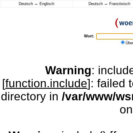
↔
↔
Deutsch
Englisch
Deutsch
Französisch
Wort:
Übe
Warning
: inclu
[
function.include
]: failed
directory in
/var/www/w
on