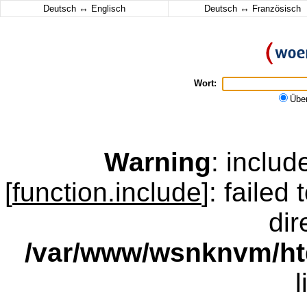
↔
↔
Deutsch
Englisch
Deutsch
Französisch
Wort:
Übe
Warning
: inclu
[
function.include
]: failed
dir
/var/www/wsnknvm/ht