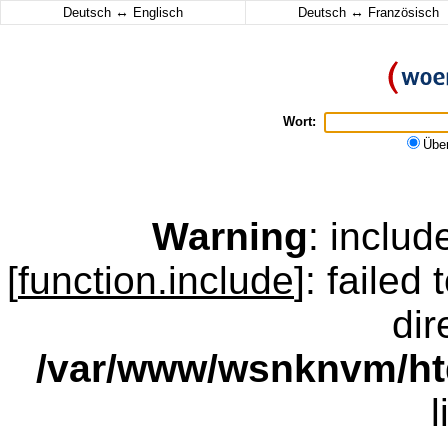
↔
↔
Deutsch
Englisch
Deutsch
Französisch
Wort:
Übe
Warning
: inclu
[
function.include
]: failed
dir
/var/www/wsnknvm/ht