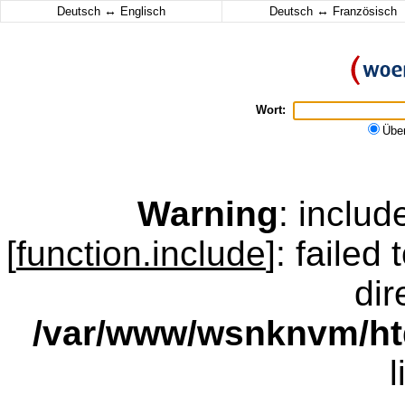
↔
↔
Deutsch
Englisch
Deutsch
Französisch
Wort:
Übe
Warning
: inclu
[
function.include
]: failed
dir
/var/www/wsnknvm/ht