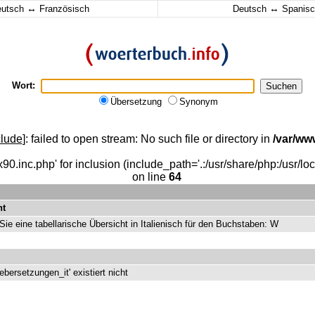
↔
↔
eutsch
Französisch
Deutsch
Spanisc
Wort:
Übersetzung
Synonym
clude
]: failed to open stream: No such file or directory in
/var/ww
90.inc.php' for inclusion (include_path='.:/usr/share/php:/usr/loca
on line
64
ht
 Sie eine tabellarische Übersicht in Italienisch für den Buchstaben: W
bersetzungen_it' existiert nicht