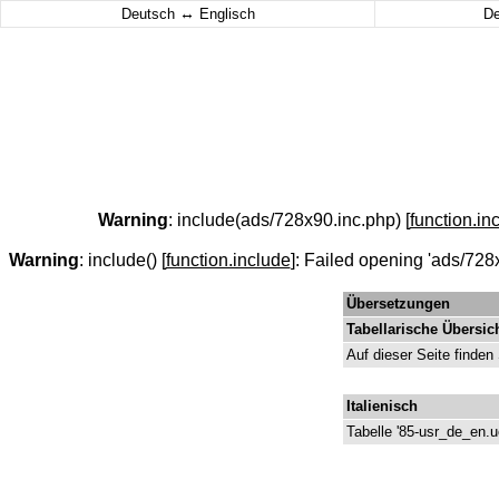
↔
Deutsch
Englisch
D
Warning
: include(ads/728x90.inc.php) [
function.in
Warning
: include() [
function.include
]: Failed opening 'ads/728x
Übersetzungen
Tabellarische Übersic
Auf dieser Seite finden
Italienisch
Tabelle '85-usr_de_en.ue