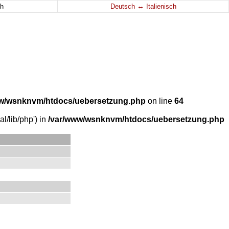
↔
h
Deutsch
Italienisch
w/wsnknvm/htdocs/uebersetzung.php
on line
64
l/lib/php') in
/var/www/wsnknvm/htdocs/uebersetzung.php