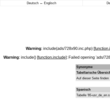
↔
Deutsch
Englisch
D
Warning
: include(ads/728x90.inc.php) [
function.
Warning
: include() [
function.include
]: Failed opening 'ads/728
Synonyme
Tabellarische Übersic
Auf dieser Seite finden
Spanisch
Tabelle '85-usr_de_en.s