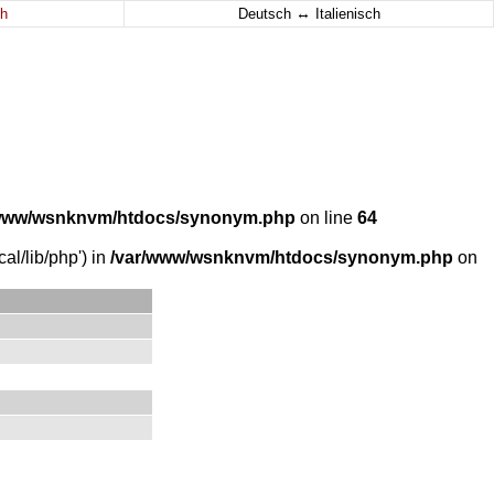
↔
h
Deutsch
Italienisch
/www/wsnknvm/htdocs/synonym.php
on line
64
al/lib/php') in
/var/www/wsnknvm/htdocs/synonym.php
on