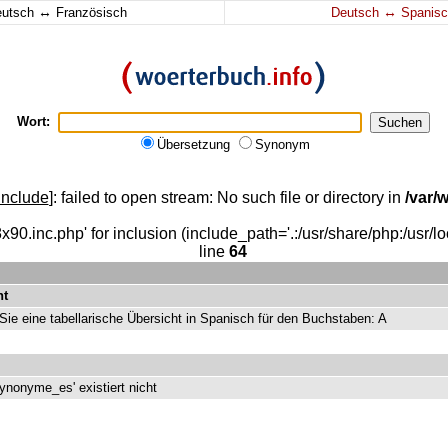
↔
↔
eutsch
Französisch
Deutsch
Spanisc
Wort:
Übersetzung
Synonym
include
]: failed to open stream: No such file or directory in
/var
x90.inc.php' for inclusion (include_path='.:/usr/share/php:/usr/loc
line
64
ht
 Sie eine tabellarische Übersicht in Spanisch für den Buchstaben: A
ynonyme_es' existiert nicht