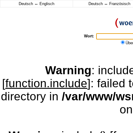
↔
↔
Deutsch
Englisch
Deutsch
Französisch
Wort:
Übe
Warning
: inclu
[
function.include
]: failed
directory in
/var/www/w
on