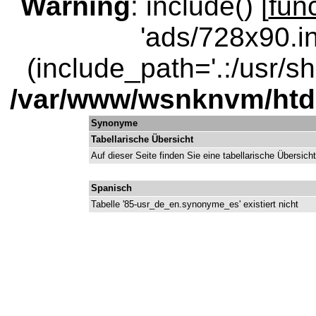
Warning
: include() [
fun
'ads/728x90.in
(include_path='.:/usr/sha
/var/www/wsnknvm/ht
Synonyme
Tabellarische Übersicht
Auf dieser Seite finden Sie eine tabellarische Übersic
Spanisch
Tabelle '85-usr_de_en.synonyme_es' existiert nicht