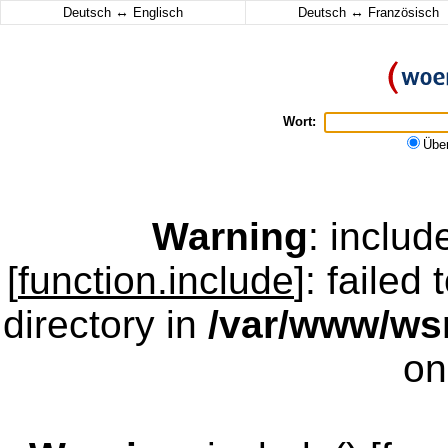
↔
↔
Deutsch
Englisch
Deutsch
Französisch
Wort:
Übe
Warning
: inclu
[
function.include
]: failed
directory in
/var/www/w
on