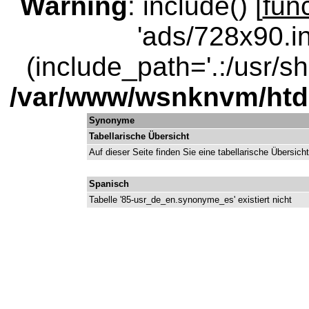
Warning
: include() [
fun
'ads/728x90.in
(include_path='.:/usr/sha
/var/www/wsnknvm/ht
Synonyme
Tabellarische Übersicht
Auf dieser Seite finden Sie eine tabellarische Übersic
Spanisch
Tabelle '85-usr_de_en.synonyme_es' existiert nicht