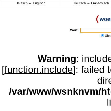
↔
↔
Deutsch
Englisch
Deutsch
Französisch
Wort:
Übe
Warning
: inclu
[
function.include
]: failed
dir
/var/www/wsnknvm/ht