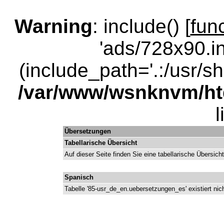
Warning
: include() [
fun
'ads/728x90.in
(include_path='.:/usr/sha
/var/www/wsnknvm/ht
Übersetzungen
Tabellarische Übersicht
Auf dieser Seite finden Sie eine tabellarische Übersic
Spanisch
Tabelle '85-usr_de_en.uebersetzungen_es' existiert nic