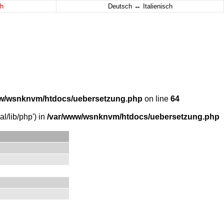
↔
h
Deutsch
Italienisch
w/wsnknvm/htdocs/uebersetzung.php
on line
64
l/lib/php') in
/var/www/wsnknvm/htdocs/uebersetzung.php