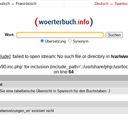
↔
↔
eutsch
Französisch
Deutsch
Spanisc
Wort:
Übersetzung
Synonym
clude
]: failed to open stream: No such file or directory in
/var/ww
90.inc.php' for inclusion (include_path='.:/usr/share/php:/usr/loca
on line
64
ht
 Sie eine tabellarische Übersicht in Spanisch für den Buchstaben: J
ebersetzungen_es' existiert nicht