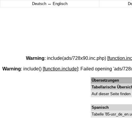
↔
Deutsch
Englisch
D
Warning
: include(ads/728x90.inc.php) [
function.in
Warning
: include() [
function.include
]: Failed opening 'ads/728x
Übersetzungen
Tabellarische Übersic
Auf dieser Seite finden
Spanisch
Tabelle '85-usr_de_en.u