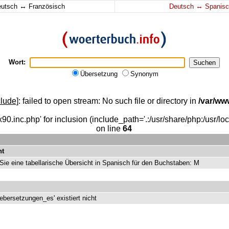
↔
↔
eutsch
Französisch
Deutsch
Spanisc
Wort:
Übersetzung
Synonym
clude
]: failed to open stream: No such file or directory in
/var/ww
90.inc.php' for inclusion (include_path='.:/usr/share/php:/usr/loca
on line
64
ht
 Sie eine tabellarische Übersicht in Spanisch für den Buchstaben: M
ebersetzungen_es' existiert nicht