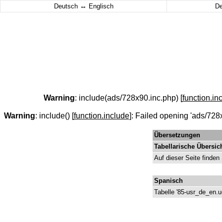
↔
Deutsch
Englisch
D
Warning
: include(ads/728x90.inc.php) [
function.in
Warning
: include() [
function.include
]: Failed opening 'ads/728x
Übersetzungen
Tabellarische Übersic
Auf dieser Seite finden
Spanisch
Tabelle '85-usr_de_en.u