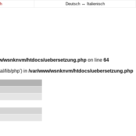
↔
h
Deutsch
Italienisch
w/wsnknvm/htdocs/uebersetzung.php
on line
64
l/lib/php') in
/var/www/wsnknvm/htdocs/uebersetzung.php