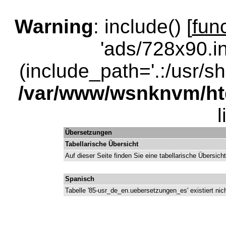
Warning
: include() [
fun
'ads/728x90.in
(include_path='.:/usr/sha
/var/www/wsnknvm/ht
Übersetzungen
Tabellarische Übersicht
Auf dieser Seite finden Sie eine tabellarische Übersic
Spanisch
Tabelle '85-usr_de_en.uebersetzungen_es' existiert nic