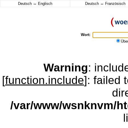
↔
↔
Deutsch
Englisch
Deutsch
Französisch
Wort:
Übe
Warning
: inclu
[
function.include
]: failed
dir
/var/www/wsnknvm/ht