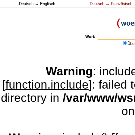
↔
↔
Deutsch
Englisch
Deutsch
Französisch
Wort:
Übe
Warning
: inclu
[
function.include
]: failed
directory in
/var/www/w
on