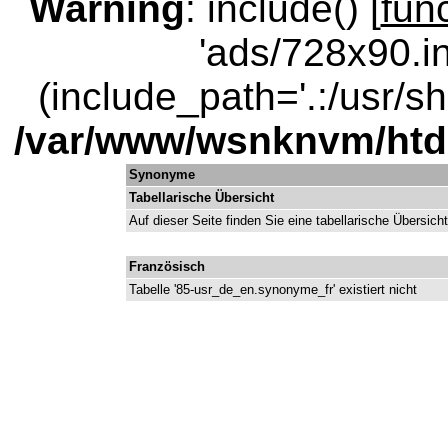
Warning
: include() [
fun
'ads/728x90.in
(include_path='.:/usr/sha
/var/www/wsnknvm/ht
Synonyme
Tabellarische Übersicht
Auf dieser Seite finden Sie eine tabellarische Übersic
Französisch
Tabelle '85-usr_de_en.synonyme_fr' existiert nicht