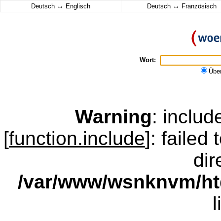
↔
↔
Deutsch
Englisch
Deutsch
Französisch
Wort:
Übe
Warning
: inclu
[
function.include
]: failed
dir
/var/www/wsnknvm/ht