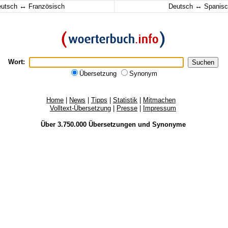
↔
↔
eutsch
Französisch
Deutsch
Spanisc
Wort:
Übersetzung
Synonym
Home
|
News
|
Tipps
|
Statistik
|
Mitmachen
Volltext-Übersetzung
|
Presse
|
Impressum
Classic PHP Hosting von Webhosting Franken
Über 3.750.000
Übersetzungen
und
Synonyme