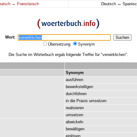
↔
↔
eutsch
Französisch
Deutsch
Spanisc
Wort:
Übersetzung
Synonym
Die Suche im Wörterbuch ergab folgende Treffer für "verwirklichen":
Synonym
ausführen
bewerkstelligen
durchführen
in
die
Praxis
umsetzen
realisieren
umsetzen
abwickeln
bewältigen
einlösen