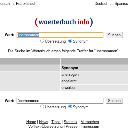
↔
↔
eutsch
Französisch
Deutsch
Spanisc
Wort:
Übersetzung
Synonym
Die Suche im Wörterbuch ergab folgende Treffer für "übernommen":
Synonym
anerzogen
angelernt
erworben
Wort:
Übersetzung
Synonym
Home
|
News
|
Tipps
|
Statistik
|
Mitmachen
Volltext-Übersetzung
|
Presse
|
Impressum