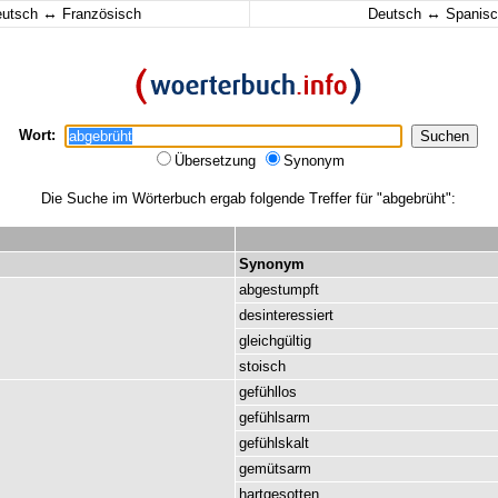
↔
↔
eutsch
Französisch
Deutsch
Spanisc
Wort:
Übersetzung
Synonym
Die Suche im Wörterbuch ergab folgende Treffer für "abgebrüht":
Synonym
abgestumpft
desinteressiert
gleichgültig
stoisch
gefühllos
gefühlsarm
gefühlskalt
gemütsarm
hartgesotten