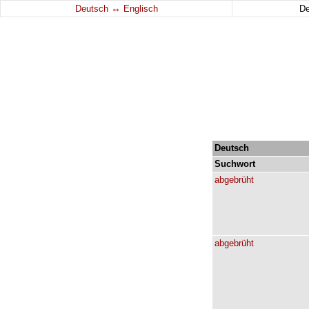
↔
Deutsch
Englisch
D
Deutsch
Suchwort
abgebrüht
abgebrüht