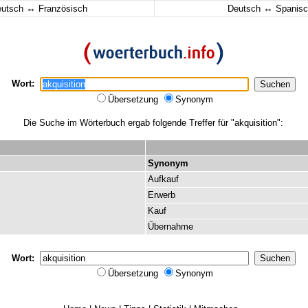
↔
↔
eutsch
Französisch
Deutsch
Spanisc
Wort:
Übersetzung
Synonym
Die Suche im Wörterbuch ergab folgende Treffer für "akquisition":
Synonym
Aufkauf
Erwerb
Kauf
Übernahme
Wort:
Übersetzung
Synonym