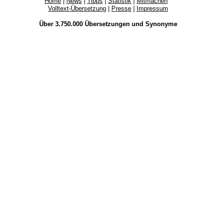
Home
|
News
|
Tipps
|
Statistik
|
Mitmachen
Volltext-Übersetzung
|
Presse
|
Impressum
Über 3.750.000
Übersetzungen
und
Synonyme