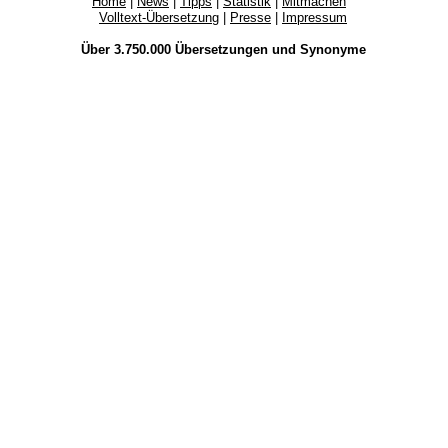
Home
|
News
|
Tipps
|
Statistik
|
Mitmachen
Volltext-Übersetzung
|
Presse
|
Impressum
Über 3.750.000
Übersetzungen
und
Synonyme