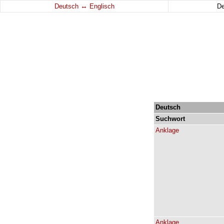
↔
Deutsch
Englisch
D
Deutsch
Suchwort
Anklage
Anklage