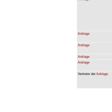
Anklage
Anklage
Anklage
Anklage
Vertreter
der
Anklage