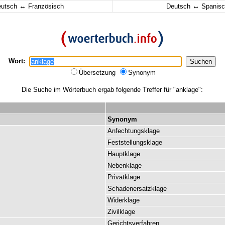
↔
↔
eutsch
Französisch
Deutsch
Spanisc
Wort:
Übersetzung
Synonym
Die Suche im Wörterbuch ergab folgende Treffer für "anklage":
Synonym
Anfechtungsklage
Feststellungsklage
Hauptklage
Nebenklage
Privatklage
Schadenersatzklage
Widerklage
Zivilklage
Gerichtsverfahren