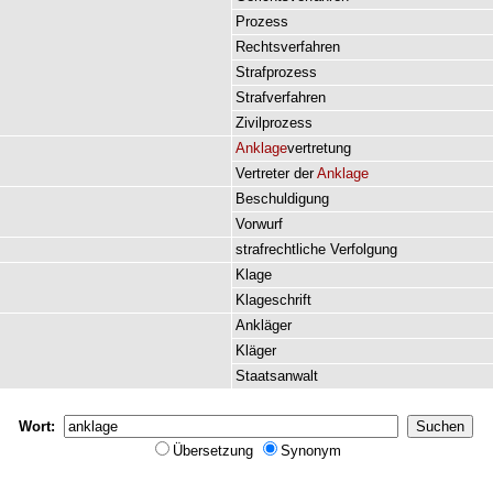
Prozess
Rechtsverfahren
Strafprozess
Strafverfahren
Zivilprozess
Anklage
vertretung
Vertreter
der
Anklage
Beschuldigung
Vorwurf
strafrechtliche
Verfolgung
Klage
Klageschrift
Ankläger
Kläger
Staatsanwalt
Wort:
Übersetzung
Synonym