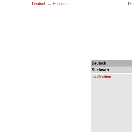
↔
Deutsch
Englisch
D
Deutsch
Suchwort
auslöschen