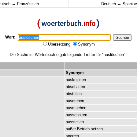
↔
↔
eutsch
Französisch
Deutsch
Spanisc
Wort:
Übersetzung
Synonym
Die Suche im Wörterbuch ergab folgende Treffer für "auslöschen":
Synonym
ausknipsen
abschalten
abstellen
ausdrehen
ausmachen
ausschalten
ausstellen
außer
Betrieb
setzen
sperren