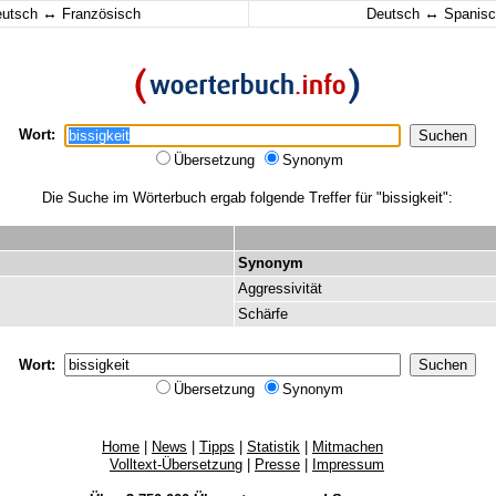
↔
↔
eutsch
Französisch
Deutsch
Spanisc
Wort:
Übersetzung
Synonym
Die Suche im Wörterbuch ergab folgende Treffer für "bissigkeit":
Synonym
Aggressivität
Schärfe
Wort:
Übersetzung
Synonym
Home
|
News
|
Tipps
|
Statistik
|
Mitmachen
Volltext-Übersetzung
|
Presse
|
Impressum