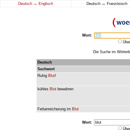
↔
↔
Deutsch
Englisch
Deutsch
Französisch
Wort:
Übe
Die Suche im Wörterbu
Deutsch
Suchwort
Ruhig
Blut
!
kühles
Blut
bewahren
Fettanreicherung
im
Blut
Wort:
Übe