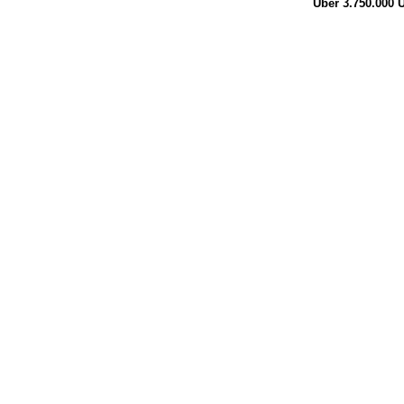
Über 3.750.000
Ü