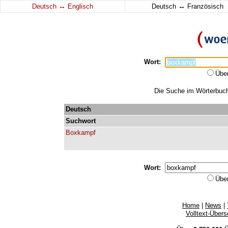
↔
↔
Deutsch
Englisch
Deutsch
Französisch
Wort:
Übe
Die Suche im Wörterbuch 
Deutsch
Suchwort
Boxkampf
Wort:
Übe
Home
|
News
|
Volltext-Über