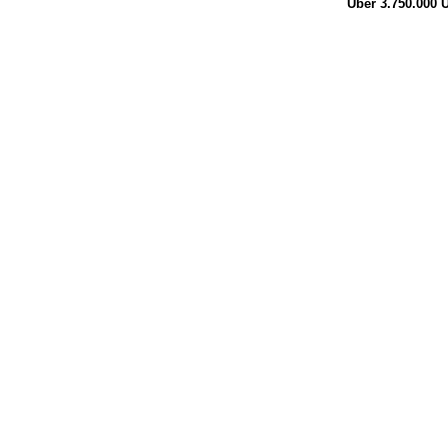
Über 3.750.000
Ü