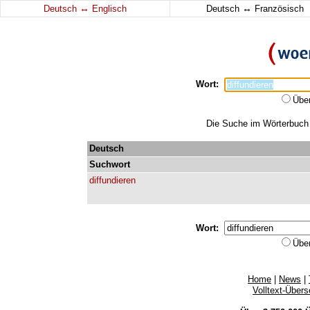
↔
↔
Deutsch
Englisch
Deutsch
Französisch
Wort:
Übe
Die Suche im Wörterbuch e
Deutsch
Suchwort
diffundieren
Wort:
Übe
Home
|
News
|
Volltext-Über