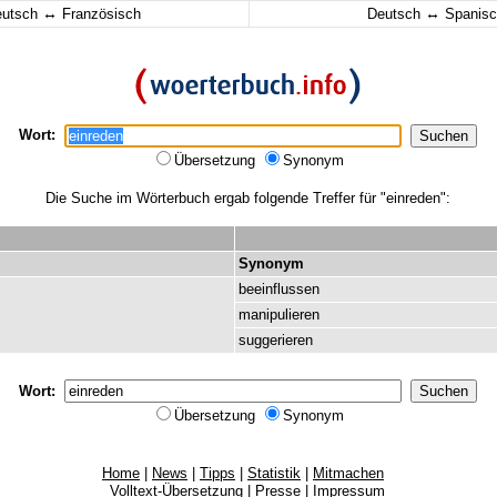
↔
↔
eutsch
Französisch
Deutsch
Spanisc
Wort:
Übersetzung
Synonym
Die Suche im Wörterbuch ergab folgende Treffer für "einreden":
Synonym
beeinflussen
manipulieren
suggerieren
Wort:
Übersetzung
Synonym
Home
|
News
|
Tipps
|
Statistik
|
Mitmachen
Volltext-Übersetzung
|
Presse
|
Impressum