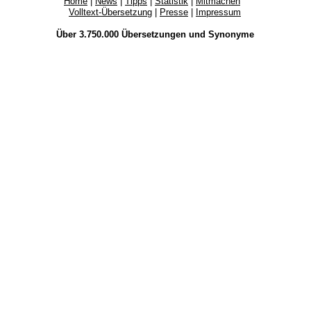
Home
|
News
|
Tipps
|
Statistik
|
Mitmachen
Volltext-Übersetzung
|
Presse
|
Impressum
Über 3.750.000
Übersetzungen
und
Synonyme