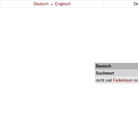
↔
Deutsch
Englisch
D
Deutsch
Suchwort
nicht
viel
Federlesen
m