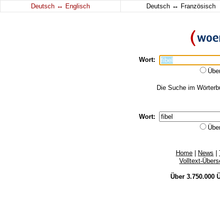
↔
↔
Deutsch
Englisch
Deutsch
Französisch
Wort:
Übe
Die Suche im Wörterbuc
Wort:
Übe
Home
|
News
|
Volltext-Über
Über 3.750.000
Ü