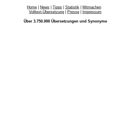
Home
|
News
|
Tipps
|
Statistik
|
Mitmachen
Volltext-Übersetzung
|
Presse
|
Impressum
Über 3.750.000
Übersetzungen
und
Synonyme