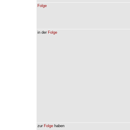
Folge
in
der
Folge
zur
Folge
haben