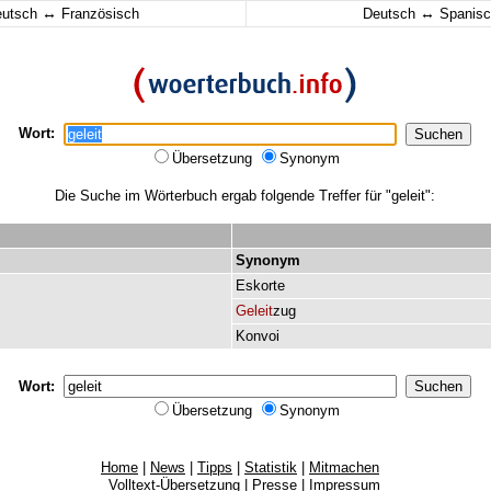
↔
↔
eutsch
Französisch
Deutsch
Spanisc
Wort:
Übersetzung
Synonym
Die Suche im Wörterbuch ergab folgende Treffer für "geleit":
Synonym
Eskorte
Geleit
zug
Konvoi
Wort:
Übersetzung
Synonym
Home
|
News
|
Tipps
|
Statistik
|
Mitmachen
Volltext-Übersetzung
|
Presse
|
Impressum